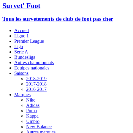
Survet' Foot
Tous les survetements de club de foot pas cher
Accueil
Ligue 1
Premier League
Liga
Serie A
Bundesliga
Autres championnats
Equipes nationales
Saisons
2018-2019
2017-2018
2016-2017
Marques
Nike
Adidas
Puma
Kappa
Umbro
New Balance
Autres marques