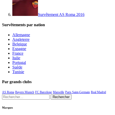
Survêtement AS Roma 2016
Survêtements par nation
Allemagne
Angleterre
Belgique
Espagne
France
Italie
Portugal
Suède
Tunisie
Par grands clubs
AS Roma
Bayern Munich
FC Barcelone
Marseille
Paris Saint-Germain
Real Madrid
Rechercher :
Marques