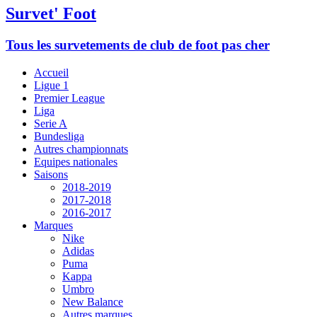
Survet' Foot
Tous les survetements de club de foot pas cher
Accueil
Ligue 1
Premier League
Liga
Serie A
Bundesliga
Autres championnats
Equipes nationales
Saisons
2018-2019
2017-2018
2016-2017
Marques
Nike
Adidas
Puma
Kappa
Umbro
New Balance
Autres marques