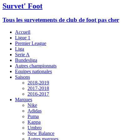
Survet' Foot
Tous les survetements de club de foot pas cher
Accueil
Ligue 1
Premier League
Liga
Serie A
Bundesliga
Autres championnats
Equipes nationales
Saisons
2018-2019
2017-2018
2016-2017
Marques
Nike
Adidas
Puma
Kappa
Umbro
New Balance
Autres marques