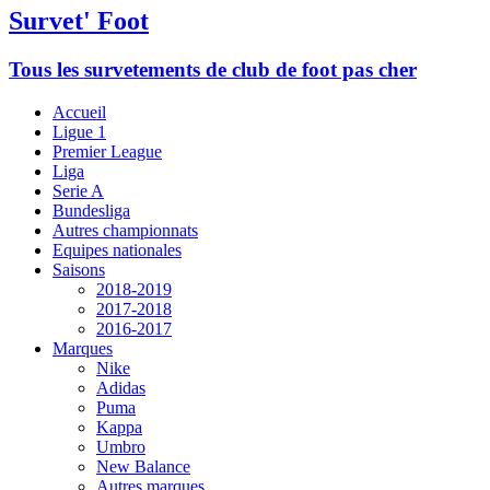
Survet' Foot
Tous les survetements de club de foot pas cher
Accueil
Ligue 1
Premier League
Liga
Serie A
Bundesliga
Autres championnats
Equipes nationales
Saisons
2018-2019
2017-2018
2016-2017
Marques
Nike
Adidas
Puma
Kappa
Umbro
New Balance
Autres marques