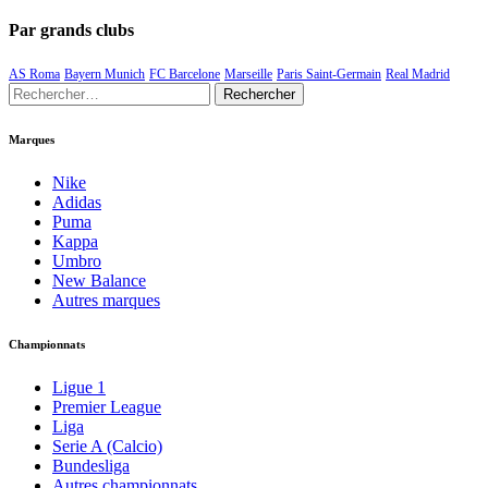
Par grands clubs
AS Roma
Bayern Munich
FC Barcelone
Marseille
Paris Saint-Germain
Real Madrid
Rechercher :
Marques
Nike
Adidas
Puma
Kappa
Umbro
New Balance
Autres marques
Championnats
Ligue 1
Premier League
Liga
Serie A (Calcio)
Bundesliga
Autres championnats