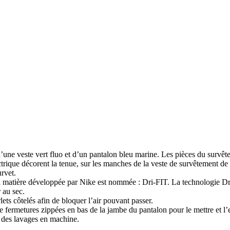
’une veste vert fluo et d’un pantalon bleu marine. Les pièces du survê
rique décorent la tenue, sur les manches de la veste de survêtement de 
urvet.
la matière développée par Nike est nommée : Dri-FIT. La technologie Dri
r au sec.
ets côtelés afin de bloquer l’air pouvant passer.
e fermetures zippées en bas de la jambe du pantalon pour le mettre et l’
 des lavages en machine.