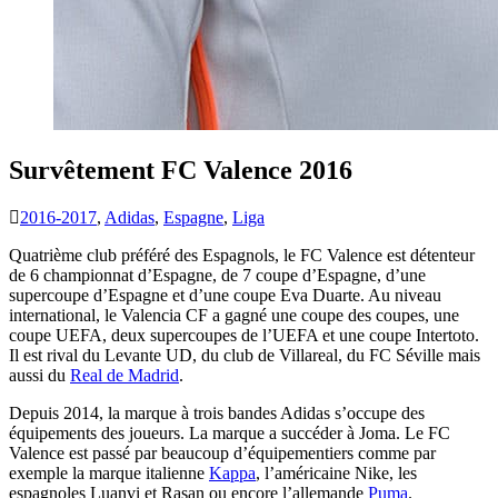
Survêtement FC Valence 2016
2016-2017
,
Adidas
,
Espagne
,
Liga
Quatrième club préféré des Espagnols, le FC Valence est détenteur
de 6 championnat d’Espagne, de 7 coupe d’Espagne, d’une
supercoupe d’Espagne et d’une coupe Eva Duarte. Au niveau
international, le Valencia CF a gagné une coupe des coupes, une
coupe UEFA, deux supercoupes de l’UEFA et une coupe Intertoto.
Il est rival du Levante UD, du club de Villareal, du FC Séville mais
aussi du
Real de Madrid
.
Depuis 2014, la marque à trois bandes Adidas s’occupe des
équipements des joueurs. La marque a succéder à Joma. Le FC
Valence est passé par beaucoup d’équipementiers comme par
exemple la marque italienne
Kappa
, l’américaine Nike, les
espagnoles Luanvi et Rasan ou encore l’allemande
Puma
.