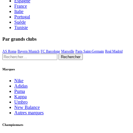
Espagne
France
Italie
Portugal
Suède
Tunisie
Par grands clubs
AS Roma
Bayern Munich
FC Barcelone
Marseille
Paris Saint-Germain
Real Madrid
Rechercher :
Marques
Nike
Adidas
Puma
Kappa
Umbro
New Balance
Autres marques
Championnats