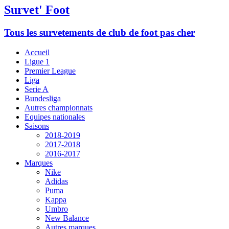
Survet' Foot
Tous les survetements de club de foot pas cher
Accueil
Ligue 1
Premier League
Liga
Serie A
Bundesliga
Autres championnats
Equipes nationales
Saisons
2018-2019
2017-2018
2016-2017
Marques
Nike
Adidas
Puma
Kappa
Umbro
New Balance
Autres marques