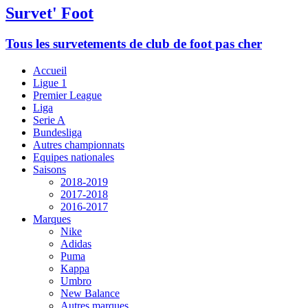
Survet' Foot
Tous les survetements de club de foot pas cher
Accueil
Ligue 1
Premier League
Liga
Serie A
Bundesliga
Autres championnats
Equipes nationales
Saisons
2018-2019
2017-2018
2016-2017
Marques
Nike
Adidas
Puma
Kappa
Umbro
New Balance
Autres marques