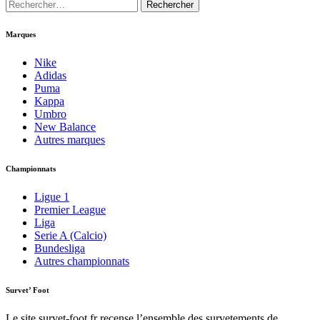
Rechercher :
Marques
Nike
Adidas
Puma
Kappa
Umbro
New Balance
Autres marques
Championnats
Ligue 1
Premier League
Liga
Serie A (Calcio)
Bundesliga
Autres championnats
Survet’ Foot
Le site survet-foot.fr recense l’ensemble des survetements de