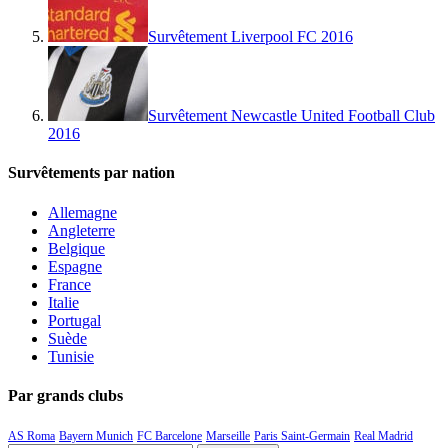
Survêtement Liverpool FC 2016
Survêtement Newcastle United Football Club
2016
Survêtements par nation
Allemagne
Angleterre
Belgique
Espagne
France
Italie
Portugal
Suède
Tunisie
Par grands clubs
AS Roma
Bayern Munich
FC Barcelone
Marseille
Paris Saint-Germain
Real Madrid