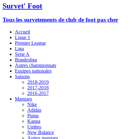
Survet' Foot
Tous les survetements de club de foot pas cher
Accueil
Ligue 1
Premier League
Liga
Serie A
Bundesliga
Autres championnats
Equipes nationales
Saisons
2018-2019
2017-2018
2016-2017
Marques
Nike
Adidas
Puma
Kappa
Umbro
New Balance
Autres marques