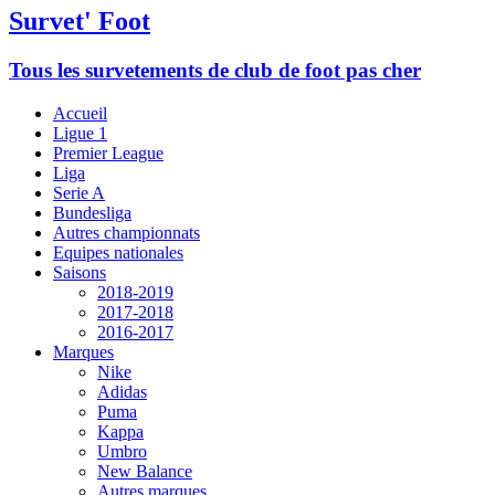
Survet' Foot
Tous les survetements de club de foot pas cher
Accueil
Ligue 1
Premier League
Liga
Serie A
Bundesliga
Autres championnats
Equipes nationales
Saisons
2018-2019
2017-2018
2016-2017
Marques
Nike
Adidas
Puma
Kappa
Umbro
New Balance
Autres marques