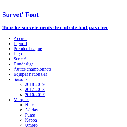
Survet' Foot
Tous les survetements de club de foot pas cher
Accueil
Ligue 1
Premier League
Liga
Serie A
Bundesliga
Autres championnats
Equipes nationales
Saisons
2018-2019
2017-2018
2016-2017
Marques
Nike
Adidas
Puma
Kappa
Umbro