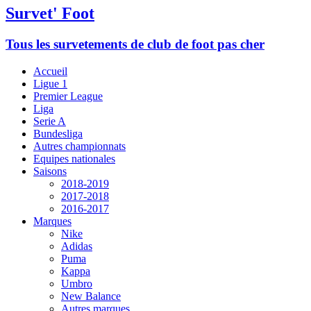
Survet' Foot
Tous les survetements de club de foot pas cher
Accueil
Ligue 1
Premier League
Liga
Serie A
Bundesliga
Autres championnats
Equipes nationales
Saisons
2018-2019
2017-2018
2016-2017
Marques
Nike
Adidas
Puma
Kappa
Umbro
New Balance
Autres marques