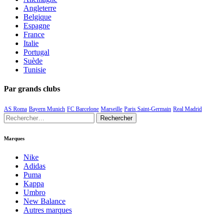
Angleterre
Belgique
Espagne
France
Italie
Portugal
Suède
Tunisie
Par grands clubs
AS Roma
Bayern Munich
FC Barcelone
Marseille
Paris Saint-Germain
Real Madrid
Rechercher :
Marques
Nike
Adidas
Puma
Kappa
Umbro
New Balance
Autres marques