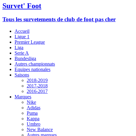
Survet' Foot
Tous les survetements de club de foot pas cher
Accueil
Ligue 1
Premier League
Liga
Serie A
Bundesliga
Autres championnats
Equipes nationales
Saisons
2018-2019
2017-2018
2016-2017
Marques
Nike
Adidas
Puma
Kappa
Umbro
New Balance
Autres marques