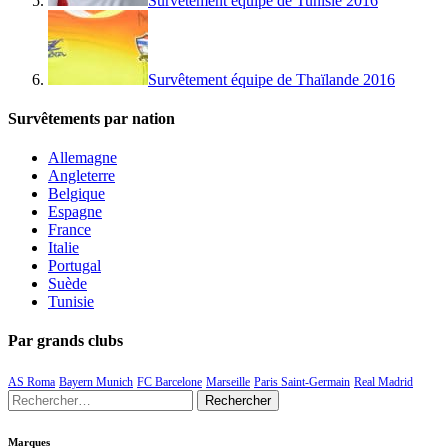
Survêtement équipe de Tunisie 2016
Survêtement équipe de Thaïlande 2016
Survêtements par nation
Allemagne
Angleterre
Belgique
Espagne
France
Italie
Portugal
Suède
Tunisie
Par grands clubs
AS Roma
Bayern Munich
FC Barcelone
Marseille
Paris Saint-Germain
Real Madrid
Rechercher :
Marques