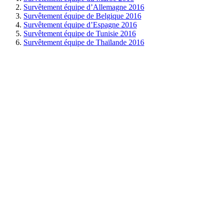
Survêtement équipe d’Allemagne 2016
Survêtement équipe de Belgique 2016
Survêtement équipe d’Espagne 2016
Survêtement équipe de Tunisie 2016
Survêtement équipe de Thaïlande 2016