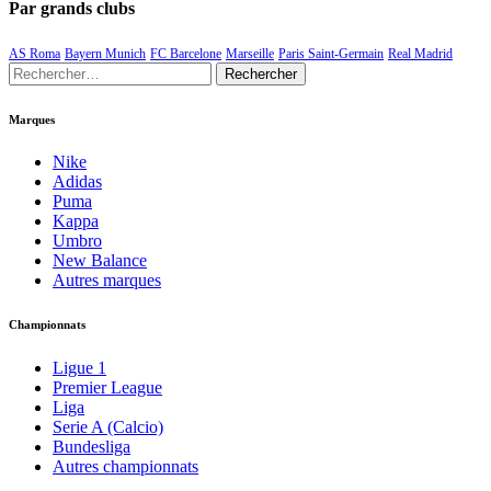
Par grands clubs
AS Roma
Bayern Munich
FC Barcelone
Marseille
Paris Saint-Germain
Real Madrid
Rechercher :
Marques
Nike
Adidas
Puma
Kappa
Umbro
New Balance
Autres marques
Championnats
Ligue 1
Premier League
Liga
Serie A (Calcio)
Bundesliga
Autres championnats