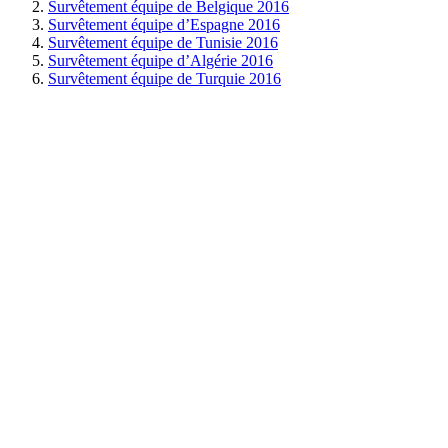
Survêtement équipe de Belgique 2016
Survêtement équipe d’Espagne 2016
Survêtement équipe de Tunisie 2016
Survêtement équipe d’Algérie 2016
Survêtement équipe de Turquie 2016