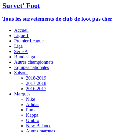
Survet' Foot
Tous les survetements de club de foot pas cher
Accueil
Ligue 1
Premier League
Liga
Serie A
Bundesliga
Autres championnats
Equipes nationales
Saisons
2018-2019
2017-2018
2016-2017
Marques
Nike
Adidas
Puma
Kappa
Umbro
New Balance
Autres marques