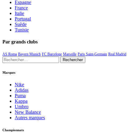
Espagne
France
Italie
Portugal
Suède
Tunisie
Par grands clubs
AS Roma
Bayern Munich
FC Barcelone
Marseille
Paris Saint-Germain
Real Madrid
Rechercher :
Marques
Nike
Adidas
Puma
Kappa
Umbro
New Balance
Autres marques
Championnats