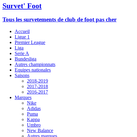
Survet' Foot
Tous les survetements de club de foot pas cher
Accueil
Ligue 1
Premier League
Liga
Serie A
Bundesliga
Autres championnats
Equipes nationales
Saisons
2018-2019
2017-2018
2016-2017
Marques
Nike
Adidas
Puma
Kappa
Umbro
New Balance
Autres marques