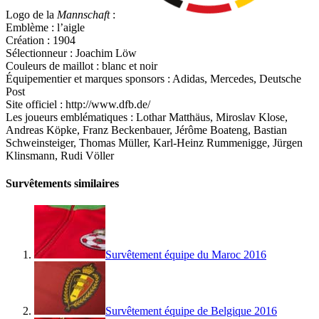
Logo de la
Mannschaft
:
Emblème : l’aigle
Création : 1904
Sélectionneur : Joachim Löw
Couleurs de maillot : blanc et noir
Équipementier et marques sponsors : Adidas, Mercedes, Deutsche
Post
Site officiel : http://www.dfb.de/
Les joueurs emblématiques : Lothar Matthäus, Miroslav Klose,
Andreas Köpke, Franz Beckenbauer, Jérôme Boateng, Bastian
Schweinsteiger, Thomas Müller, Karl-Heinz Rummenigge, Jürgen
Klinsmann, Rudi Völler
Survêtements similaires
Survêtement équipe du Maroc 2016
Survêtement équipe de Belgique 2016