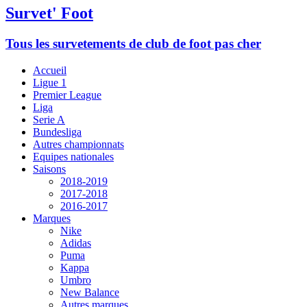
Survet' Foot
Tous les survetements de club de foot pas cher
Accueil
Ligue 1
Premier League
Liga
Serie A
Bundesliga
Autres championnats
Equipes nationales
Saisons
2018-2019
2017-2018
2016-2017
Marques
Nike
Adidas
Puma
Kappa
Umbro
New Balance
Autres marques