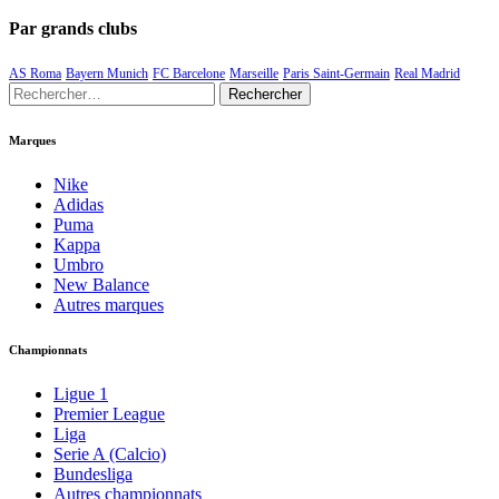
Par grands clubs
AS Roma
Bayern Munich
FC Barcelone
Marseille
Paris Saint-Germain
Real Madrid
Rechercher :
Marques
Nike
Adidas
Puma
Kappa
Umbro
New Balance
Autres marques
Championnats
Ligue 1
Premier League
Liga
Serie A (Calcio)
Bundesliga
Autres championnats