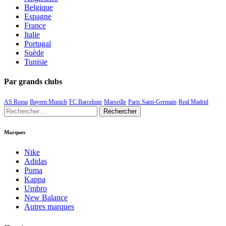
Belgique
Espagne
France
Italie
Portugal
Suède
Tunisie
Par grands clubs
AS Roma
Bayern Munich
FC Barcelone
Marseille
Paris Saint-Germain
Real Madrid
Rechercher :
Marques
Nike
Adidas
Puma
Kappa
Umbro
New Balance
Autres marques