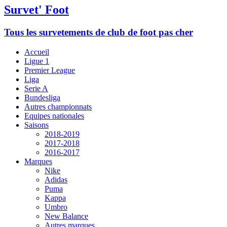
Survet' Foot
Tous les survetements de club de foot pas cher
Accueil
Ligue 1
Premier League
Liga
Serie A
Bundesliga
Autres championnats
Equipes nationales
Saisons
2018-2019
2017-2018
2016-2017
Marques
Nike
Adidas
Puma
Kappa
Umbro
New Balance
Autres marques