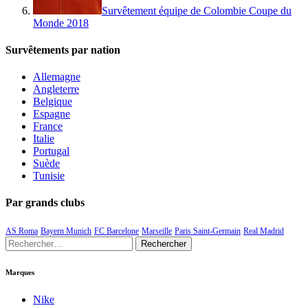
Survêtement équipe de Colombie Coupe du
Monde 2018
Survêtements par nation
Allemagne
Angleterre
Belgique
Espagne
France
Italie
Portugal
Suède
Tunisie
Par grands clubs
AS Roma
Bayern Munich
FC Barcelone
Marseille
Paris Saint-Germain
Real Madrid
Rechercher :
Marques
Nike