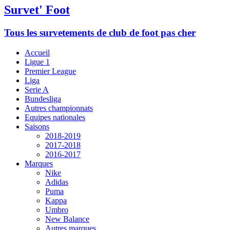
Survet' Foot
Tous les survetements de club de foot pas cher
Accueil
Ligue 1
Premier League
Liga
Serie A
Bundesliga
Autres championnats
Equipes nationales
Saisons
2018-2019
2017-2018
2016-2017
Marques
Nike
Adidas
Puma
Kappa
Umbro
New Balance
Autres marques