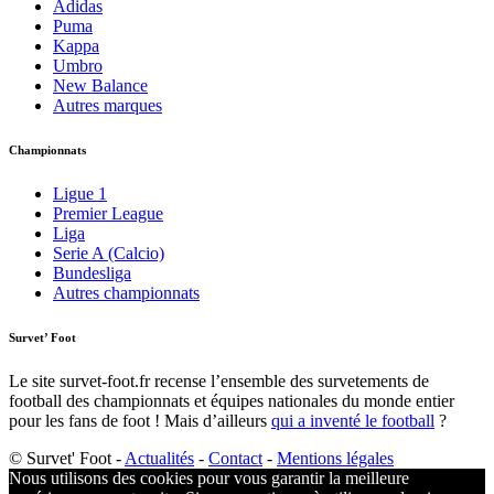
Adidas
Puma
Kappa
Umbro
New Balance
Autres marques
Championnats
Ligue 1
Premier League
Liga
Serie A (Calcio)
Bundesliga
Autres championnats
Survet’ Foot
Le site survet-foot.fr recense l’ensemble des survetements de
football des championnats et équipes nationales du monde entier
pour les fans de foot ! Mais d’ailleurs
qui a inventé le football
?​
© Survet' Foot -
Actualités
-
Contact
-
Mentions légales
Nous utilisons des cookies pour vous garantir la meilleure