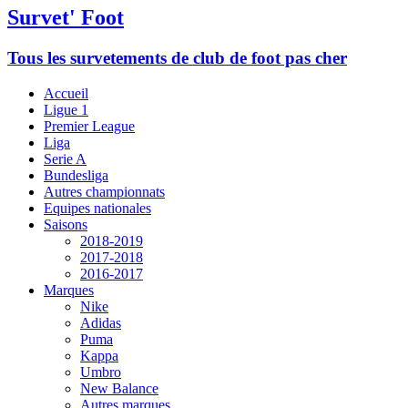
Survet' Foot
Tous les survetements de club de foot pas cher
Accueil
Ligue 1
Premier League
Liga
Serie A
Bundesliga
Autres championnats
Equipes nationales
Saisons
2018-2019
2017-2018
2016-2017
Marques
Nike
Adidas
Puma
Kappa
Umbro
New Balance
Autres marques