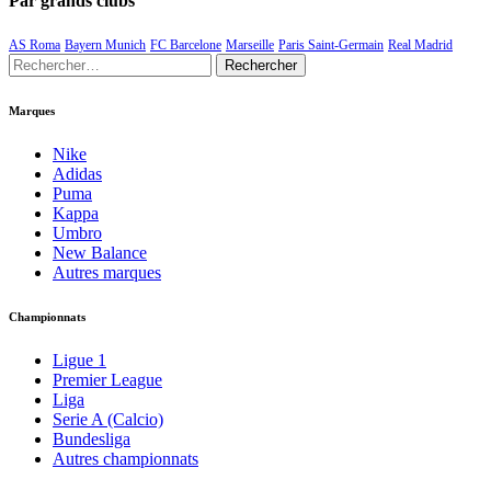
Par grands clubs
AS Roma
Bayern Munich
FC Barcelone
Marseille
Paris Saint-Germain
Real Madrid
Rechercher :
Marques
Nike
Adidas
Puma
Kappa
Umbro
New Balance
Autres marques
Championnats
Ligue 1
Premier League
Liga
Serie A (Calcio)
Bundesliga
Autres championnats